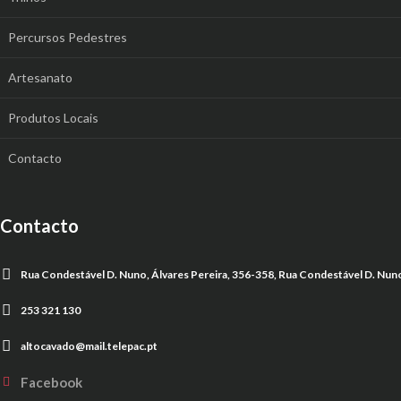
Percursos Pedestres
Artesanato
Produtos Locais
Contacto
Contacto
Rua Condestável D. Nuno, Álvares Pereira, 356-358, Rua Condestável D. Nuno
253 321 130
altocavado@mail.telepac.pt
Facebook