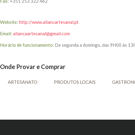
Fax:
+351 253 322 462
Website:
http://www.aliancartesanal.pt
Email:
aliancaartesanal@gmail.com
Horário de funcionamento:
De segunda a domingo, das 9H00 às 13
Onde Provar e Comprar
ARTESANATO
PRODUTOS LOCAIS
GASTRONO